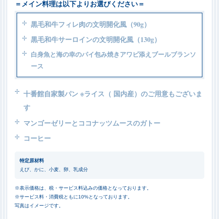
＝メイン料理は以下よりお選びください＝
黒毛和牛フィレ肉の文明開化風（90g）
黒毛和牛サーロインの文明開化風（130g）
白身魚と海の幸のパイ包み焼きアワビ添え
ブールブランソ
ース
十番館自家製パン
※ライス（ 国内産）のご用意もございま
す
マンゴーゼリーとココナッツムースのガトー
コーヒー
特定原材料
えび、かに、小麦、卵、乳成分
※表示価格は、税・サービス料込みの価格となっております。
※サービス料・消費税ともに10%となっております。
写真はイメージです。