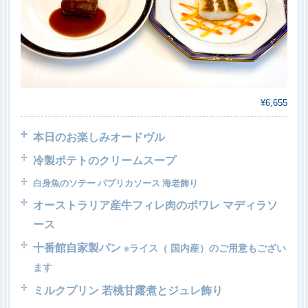
¥6,655
本日のお楽しみオードヴル
冷製ポテトのクリーム
スープ
白身魚のソテー パプリカソース 海老飾り
オーストラリア産牛フィレ肉のポワレ マディラソ
ース
十番館自家製パン
※ライス（ 国内産）のご用意もござい
ます
ミルクプリン 若桃甘露煮とジュレ飾り