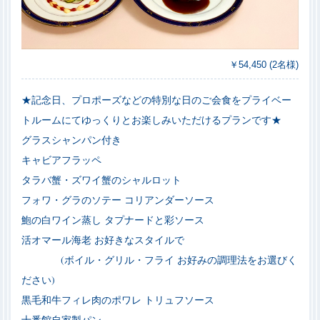
￥54,450 (2名様)
★記念日、プロポーズなどの特別な日のご会食をプライベー
トルームにてゆっくりとお楽しみいただけるプランです★
グラスシャンパン付き
キャビアフラッペ
タラバ蟹・ズワイ蟹のシャルロット
フォワ・グラのソテー コリアンダーソース
鮑の白ワイン蒸し タプナードと彩ソース
活オマール海老 お好きなスタイルで
(ボイル・グリル・フライ お好みの調理法をお選びく
ださい)
黒毛和牛フィレ肉のポワレ トリュフソース
十番館自家製パン