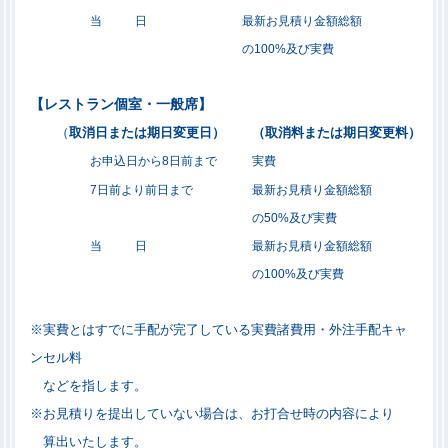
当 日
最新お見積り金額総額
の
100%
及び実費
【レストラン個室・一般席】
（
取消日または期日変更日）
（取消料または期日変更料）
お申込日から
8
日前まで
実費
7日前より前日まで
最新お見積り金額総額
の
50%
及び実費
当 日
最新お見積り金額総額
の
100%
及び実費
※実費とはすでに手配が完了している実費諸費用・外注手配キャ
ンセル料
などを指します。
※お見積りを提出していない場合は、お打合せ時の内容により
算出いたします。