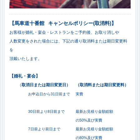
【馬車道十番館 キャンセルポリシー(取消料)】
お客様が婚礼・宴会・レストランをご予約後、お取り消しや
人数変更をされた場合には、
下記の通り取消料または期日変更料
を
頂戴いたします。
【婚礼・宴会】
（
取消日または期日変更日）
（取消料または期日変更料）
お申込日から
31
日前まで
実費
30
日前より
8
日前まで
最新お見積り金額総額
の
50%
及び実費
7
日前より前日まで
最新お見積り金額総額
の
80%
及び実費