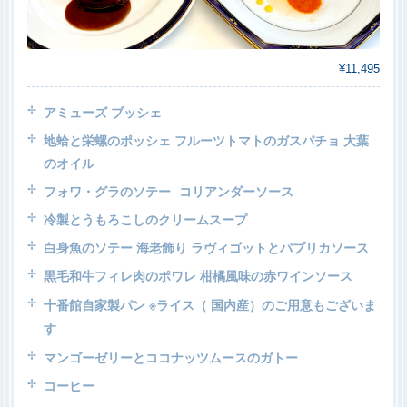
¥11,495
アミューズ ブッシェ
地蛤と栄螺のポッシェ フルーツトマトのガスパチョ 大葉
のオイル
フォワ・グラのソテー コリアンダーソース
冷製とうもろこしのクリームスープ
白身魚のソテー 海老飾り ラヴィゴットとパプリカソース
黒毛和牛フィレ肉のポワレ 柑橘風味の赤ワインソース
十番館自家製パン
※ライス（ 国内産）のご用意もございま
す
マンゴーゼリーとココナッツムースのガトー
コーヒー