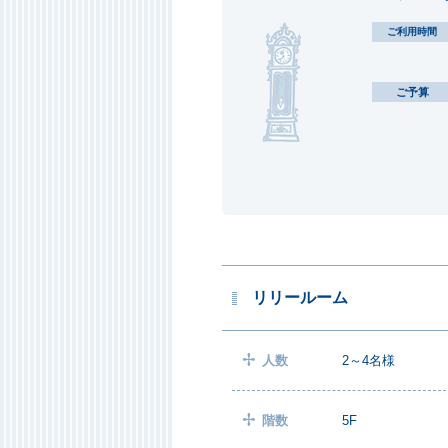
ご利用時間
ご予算
リリールーム
人数
2～4名様
階数
5F